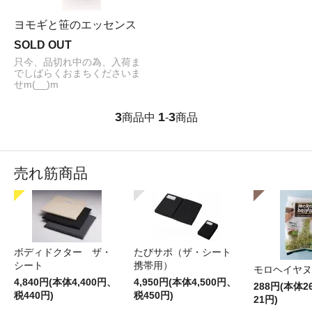
ヨモギと笹のエッセンス
SOLD OUT
只今、品切れ中の為、入荷ま
でしばらくおまちくださいま
せm(__)m
3
1
3
商品中
-
商品
売れ筋商品
ボディドクター ザ・
たびサポ（ザ・シート
シート
携帯用）
モロヘイヤヌ
4,840円(本体4,400円、
4,950円(本体4,500円、
288円(本体
税440円)
税450円)
21円)