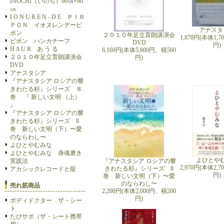
INOCHI（いのち）90㎝×90
㎝
I O N U R E N - D E ＰＩＲ
ＰＯＮ イオヌレンデーピ
アナスタ
ポン
２０１０年足立育朗講演会
1,870円(本体1,
ピポン ハンカチーフ
DVD
円)
H A U R あ う る
6,160円(本体5,600円、税560
２０１０年足立育朗講演会
円)
DVD
アナスタシア
『アナスタシア ロシアの響
きわたる杉』シリーズ ８
巻 『 新しい文明 （上）
』
『アナスタシア ロシアの響
きわたる杉』シリーズ 8
巻 新しい文明（下）〜愛
のならわし〜
よひとやむみな
よひとやむみな 身魂磨き
よひとや
『アナスタシア ロシアの響
実践法
2,970円(本体2,
きわたる杉』シリーズ 8
アカシックレコードと龍
円)
巻 新しい文明（下）〜愛
のならわし〜
売れ筋商品
2,200円(本体2,000円、税200
円)
ボディドクター ザ・シー
ト
たびサポ（ザ・シート携帯