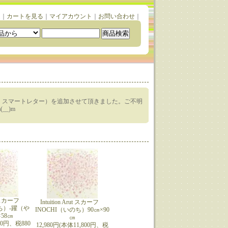
ム
｜
カートを見る
｜
マイアカウント
｜
お問い合わせ
｜
・スマートレター）を追加させて頂きました。ご不明
_)m
rut スカーフ
Intuition Arut スカーフ
のち）-躍（や
INOCHI（いのち）90㎝×90
58㎝
㎝
800円、税880
12,980円(本体11,800円、税