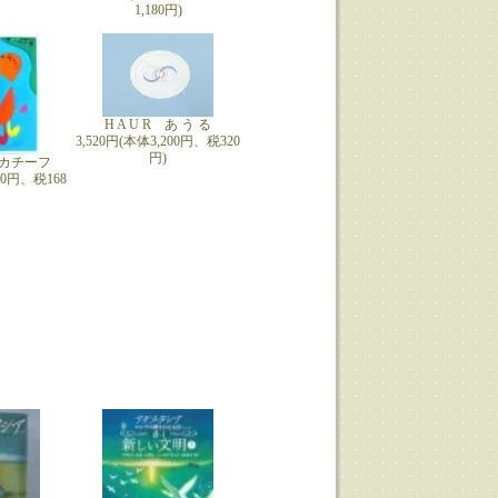
1,180円)
H A U R あ う る
3,520円(本体3,200円、税320
円)
カチーフ
680円、税168