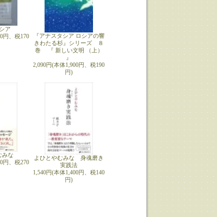
シア
『アナスタシア ロシアの響
700円、税170
きわたる杉』シリーズ ８
巻 『 新しい文明 （上）
』
2,090円(本体1,900円、税190
円)
むみな
よひとやむみな 身魂磨き
700円、税270
実践法
1,540円(本体1,400円、税140
円)