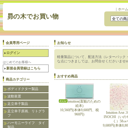
｜
ホー
昴の木でお買い物
会員専用ページ
お知らせ
ログイン
軽量製品について、配送方法（レターパック
な点につきましては、お問合せくださいませm(_
はじめてのお客様へ
新規会員登録はこちら
おすすめ商品
商品カテゴリー
ボディドクター製品
波動装置
intuition(直観のための
足立幸子製品
絵本)
10,560円(本体9,600円、税
足立幸子原画、リトグラ
Intuition A
960円)
フ
INOCHI（い
く）58㎝×
ハーモニーライフ タイ
9,680円(本体8,
製品