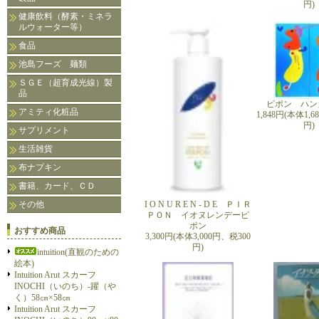
円)
健康飲料（酵素・ミネラ
ルウォーター等）
食品
池島フーズ 麺類
ＳＧＥ（超育成光線）製
品
ピポン ハン
アミティ化粧品
1,848円(本体1,
円)
サプリメント
生活雑貨
布ナプキン
書籍、カード、ＣＤ
その他
I O N U R E N - D E ＰＩＲ
ＰＯＮ イオヌレンデーピ
ポン
おすすめ商品
3,300円(本体3,000円、税300
円)
intuition(直観のための
絵本)
Intuition Arut スカーフ
INOCHI（いのち）-躍（や
く）58㎝×58㎝
Intuition Arut スカーフ